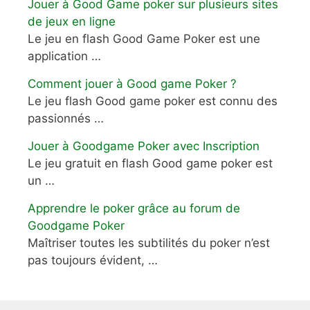
Jouer à Good Game poker sur plusieurs sites
de jeux en ligne
Le jeu en flash Good Game Poker est une
application …
Comment jouer à Good game Poker ?
Le jeu flash Good game poker est connu des
passionnés …
Jouer à Goodgame Poker avec Inscription
Le jeu gratuit en flash Good game poker est
un …
Apprendre le poker grâce au forum de
Goodgame Poker
Maîtriser toutes les subtilités du poker n’est
pas toujours évident, …