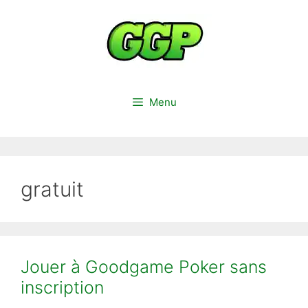
Aller
au
contenu
Menu
gratuit
Jouer à Goodgame Poker sans
inscription